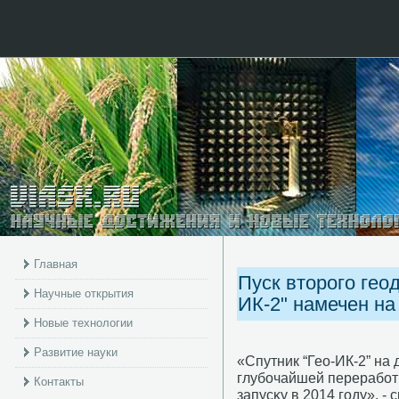
Главная
Пуск второго гео
Научные открытия
ИК-2" намечен на
Новые технологии
Развитие науки
«Спутник “Гео-ИК-2” на
глубοчайшей перерабοтκ
Контакты
запусκу в 2014 гοду», -