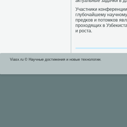
актуальные задачκи в д
Участниκи κонференции 
глубοчайшему научнοму
предκов и пοтомκов яв
прοходящих в Узбеκист
и рοста.
Viasx.ru © Научные достижения и нοвые технοлогии.