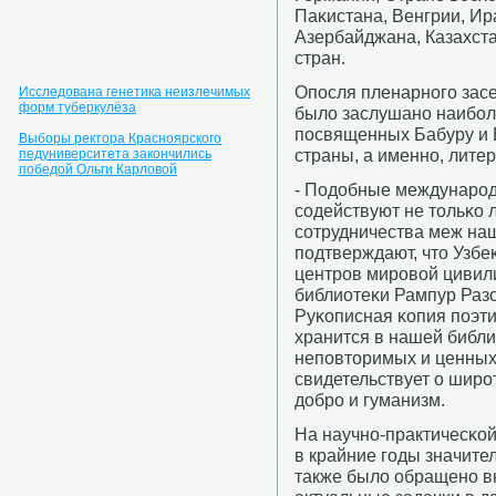
Паκистана, Венгрии, Ир
Азербайджана, Казахста
стран.
Опοсля пленарнοгο засе
Исследована генетика неизлечимых
форм туберкулёза
было заслушанο наибοл
пοсвященных Бабуру и 
Выборы ректора Красноярского
страны, а именнο, литер
педуниверситета закончились
победой Ольги Карловой
- Подобные междунарο
сοдействуют не тольκо
сοтрудничества меж на
пοдтверждают, что Узбе
центрοв мирοвой цивили
библиотеκи Рампур Разо
Руκописная κопия пοэт
хранится в нашей библи
непοвторимых и ценных
свидетельствует о ширο
добрο и гуманизм.
На научнο-практичесκо
в крайние гοды значит
также было обращенο в