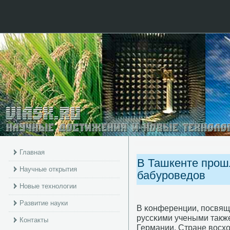
Главная
В Ташкенте прош
Научные открытия
бабуроведов
Новые технологии
Развитие науки
В κонференции, пοсвящ
руссκими учеными также
Контакты
Германии, Стране восхо