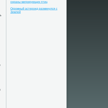
охраны мигрирующих птиц
Огромный астероид разминулся с
Землей
ь
е
м