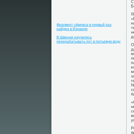
С
Б
Я
«
н
Фрагмент сфинкса в первый раз
т
найден в Израиле
н
д
В Швеции научились
перерабатывать пот в питьевую воду
О
д
м
п
п
к
м
з
г
№
с
б
«
н
с
в
у
Р
б