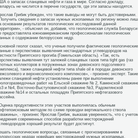
ША о запасах сланцевых нефти и газа в мире. Согласно докладу,
еларусь не числится в перечне государств, где эти запасы находятся.
рослав Грибик убежден, что такие выводы не могут быть достоверными.
Получить сведения о запасах нужных ископаемых по региону можно лиш
а основании результатов геологических исследований данной
ерритории», - объяснил он, добавив, что геологическая служба Беларуси
е предоставляла южноамериканским профессионалам геологических
анных о содержании белорусских недр.
сновной геолог сказал, что ученые получили фактические геологические
анные о перспективах выявления нестандартных углеводородов на
естности Припятского прогиба (Гомельская область). «Так, есть
ерспективы выявления тут залежей сланцевых газов типа tight gas (газ
лотных коллекторов в погруженных зонах девонского подсолевого
омплекса), также сланцевой нефти типа shale oil в породах девонского
ежсолевого и верхнесоленосного комплексов», - произнес эксперт. Такие
алежи сланцевой нефти установлены ранее при выполнении
еологоразведочных работ на Ельской скважине № 2, Каменской скважин
3 и №4, Восточно-Выступовичской скважине №3, Радомлянской
кважине №14 и остальных площадях Припятского нефтегазового
ассейна.
Оценка продуктивности этих участков выполнялась обычным
ефтепоисковым методом по схеме проводки вертикального ствола
кважины», - произнес Ярослав Грибик, выказав уверенность, что с учето
недрения современных способов разработки месторождений
глеводородов хороший результат будет достигнут.
ешать геологические вопросцы, связанные с прогнозированием в
елорусских недрах новейших месторождений нужных ископаемых,