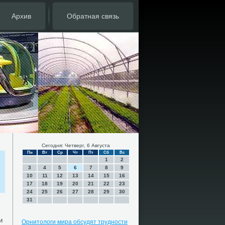
Архив
Обратная связь
Сегодня: Четверг, 6 Августа
Пн
Вт
Ср
Чт
Пт
Сб
Вс
1
2
3
4
5
6
7
8
9
10
11
12
13
14
15
16
17
18
19
20
21
22
23
24
25
26
27
28
29
30
31
и
Орнитологи мира обсудят трудности