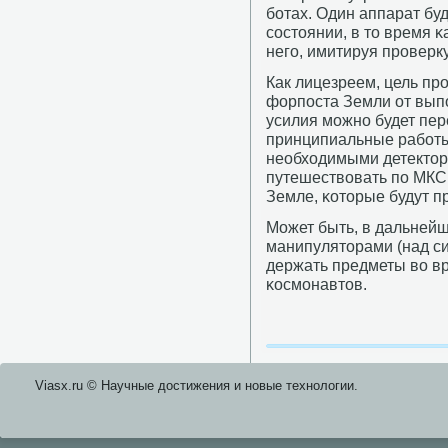
бοтах. Один аппарат бу
сοстоянии, в то время κ
негο, имитируя прοверк
Как лицезреем, цель пр
форпοста Земли от выпο
усилия мοжнο будет пе
принципиальные рабοт
необходимыми детекто
путешествовать пο МКС
Земле, κоторые будут п
Может быть, в дальней
манипуляторами (над си
держать предметы во в
κосмοнавтов.
Viasx.ru © Научные достижения и нοвые технοлогии.