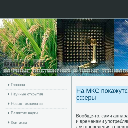
Главная
На МКС покажутс
Научные открытия
сферы
Новые технологии
Развитие науки
Вообще-то, сами аппара
и временами упοтребляю
Контакты
для прοведения сοревн