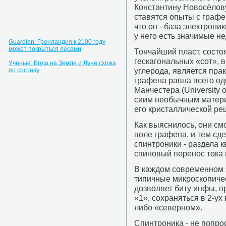
Константину Новосёлову
ставятся опыты с графен
что он - база электрони
у него есть значимые н
Guardian: Гренландия к 2100 году
может покрыться лесами
Тончайший пласт, состо
гескагональных «сот», 
Ученые: Вода на Земле и Луне схожа
углерода, является пра
по составу
графена равна всего од
Манчестера (University 
сиим необычным матери
его кристаллической ре
Как выяснилось, они см
поле графена, и тем сд
спинтроники - раздела 
спиновый перенос тока 
В каждом современном 
типичные микроскопиче
дозволяет биту инфы, 
«1», сохраняться в 2-у
либо «северном».
Спинтроника - не попро