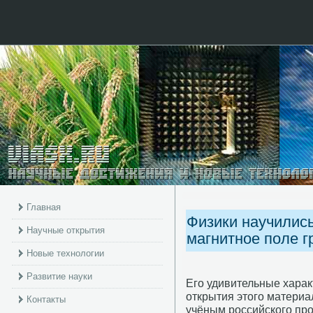
Главная
Физики научилис
Научные открытия
магнитное поле 
Новые технологии
Развитие науки
Его удивительные харак
открытия этого материа
Контакты
учёным российского пр