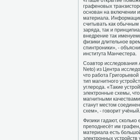
«Наше открытие поможе
графеновых транзисторо
основан на включении 
материала. Информацию
считывать как обычным
заряда, так и принцип
внедрение так именуемо
физики длительное вре
спинтроники», - объясн
института Манчестера.
Соавтор исследования А
Neto) из Центра исслед
что работа Григорьевой
тип магнитного устройс
углерода. «Такие устро
электронные схемы, что
магнитными качествами
станут местом соединен
схем», - говорит учёный
Физики гадают, скольк
преподнесёт им графен, 
материала есть большо
электронных устройств 