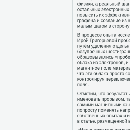
физики, а реальный шан
остальных электронных 
повысить их эффективн
графена и создание из н
малым шагом в сторону 
В процессе опыта иссле
Ирой Григорьевой проб
путём удаления отдельн
безупречных шестигранн
образовывались «пробе
облака из электронов, 
магнитное поле материа
что эти облака просто с
контролируя переключе
поля.
Отметим, что результат
именовать прорывом, та
самими магнитными каче
попросту поменять напр
собственных опытах и и
в статье, размещенной 