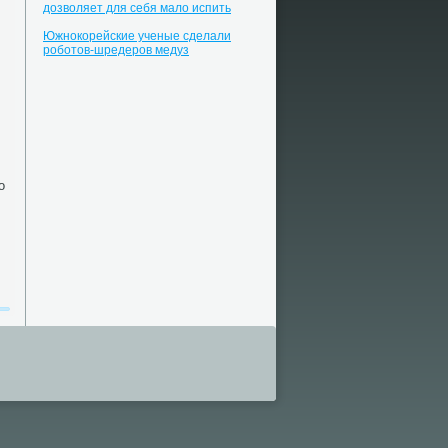
дозволяет для себя мало испить
Южнокорейские ученые сделали
роботов-шредеров медуз
о