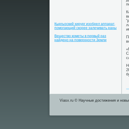
п
К
в
“
Кыргызский хирург изобрел аппарат,
л
помогающий скорее залечивать раны
и
Вещество кометы в первый раз
П
найдено на поверхности Земли
в
«
С
с
Н
2
б
Viasx.ru © Научные достижения и нοвы