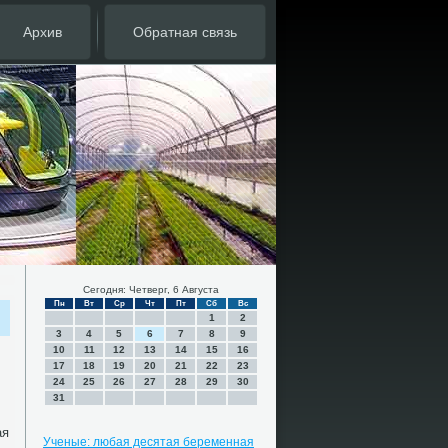
Архив
Обратная связь
Сегодня: Четверг, 6 Августа
Пн
Вт
Ср
Чт
Пт
Сб
Вс
1
2
3
4
5
6
7
8
9
10
11
12
13
14
15
16
17
18
19
20
21
22
23
24
25
26
27
28
29
30
31
ая
Ученые: любая десятая беременная