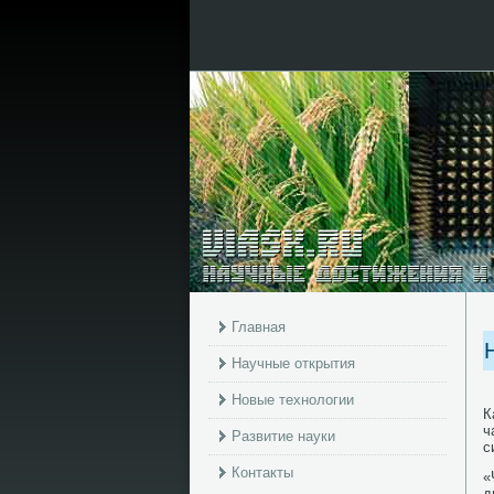
Главная
Научные открытия
Новые технологии
К
ч
Развитие науки
с
Контакты
«
д