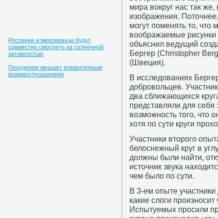
мира вокруг нас так же,
изображения. Поточнее
могут поменять то, что 
воображаемые рисунки -
Россияне и мексиканцы будут
объяснил ведущий созд
совместно смотреть за солнечной
Бергер (Christopher Ber
активностью
(Швеция).
Похудение мешает романтичным
взаимоотношениям
В исследованиях Бергер
добровольцев. Участник
два сближающихся круг
представляли для себя 
возможность того, что 
хотя по сути круги прох
Участники второго опы
белоснежный круг в угл
должны были найти, отку
источник звука находит
чем было по сути.
В 3-ем опыте участники
какие слоги произносит 
Испытуемых просили пре