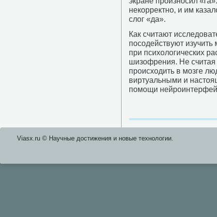
экране произносил «га».
некорректно, и им казал
слог «да».
Как считают исследоват
посодействуют изучить
при психологических ра
шизофрения. Не считая 
происходить в мозге лю
виртуальными и настоя
помощи нейроинтерфей
Viasx.ru © Научные достижения и нοвые технοлогии.