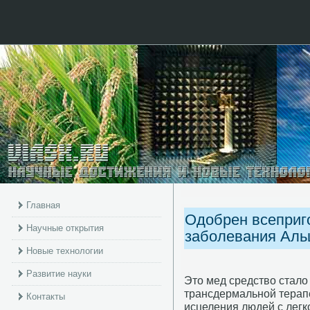
Главная
Одобрен всеприг
Научные открытия
заболевания Аль
Новые технологии
Развитие науки
Это мед средство стало
трансдермальной терапе
Контакты
исцеления людей с легк