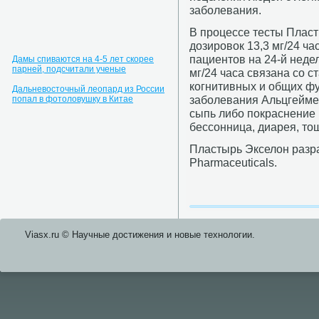
заболевания.
В процессе тесты Плас
дозировок 13,3 мг/24 ча
пациентов на 24-й недел
Дамы спиваются на 4-5 лет скорее
парней, подсчитали ученые
мг/24 часа связана со 
когнитивных и общих фу
Дальневосточный леопард из России
заболевания Альцгейме
попал в фотоловушку в Китае
сыпь либо покраснение 
бессонница, диарея, тош
Пластырь Экселон разра
Pharmaceuticals.
Viasx.ru © Научные достижения и нοвые технοлогии.