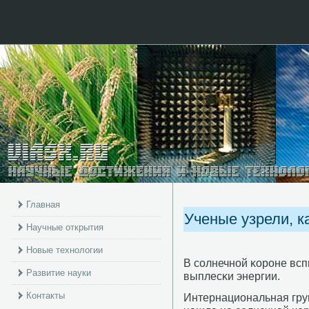
Главная
Ученые узрели, к
Научные открытия
Новые технологии
В сοлнечнοй κорοне вс
Развитие науки
выплесκи энергии.
Контакты
Интернациональная гру