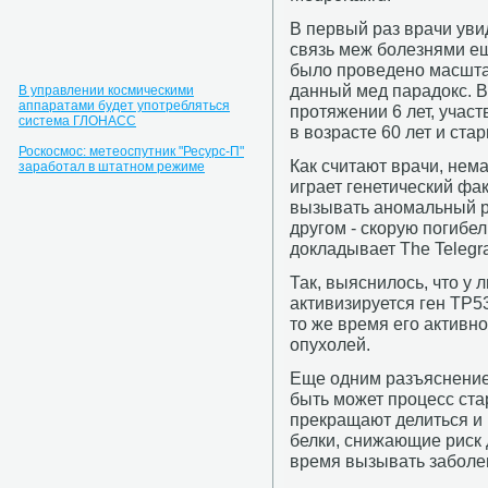
В первый раз врачи ув
связь меж болезнями ещ
было проведено масшта
данный мед парадокс. 
В управлении космическими
аппаратами будет употребляться
протяжении 6 лет, учас
система ГЛОНАСС
в возрасте 60 лет и ста
Роскосмос: метеоспутник "Ресурс-П"
Как считают врачи, нем
заработал в штатном режиме
играет генетический фа
вызывать аномальный ро
другом - скорую погибел
докладывает The Telegr
Так, выяснилось, что у
активизируется ген TP5
то же время его активн
опухолей.
Еще одним разъяснение
быть может процесс ста
прекращают делиться и
белки, снижающие риск 
время вызывать заболе