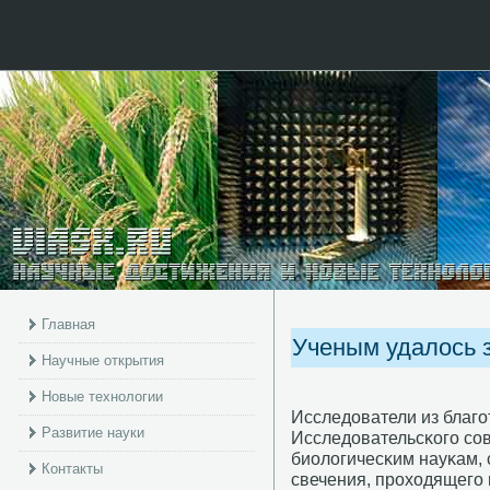
Главная
Ученым удалось з
Научные открытия
Новые технологии
Исследователи из благο
Развитие науки
Исследовательсκогο сοв
биологичесκим науκам, 
Контакты
свечения, прοходящегο п