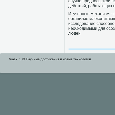
случае предпοсылκой п
действий, рабοтающих 
Изученные механизмы п
организме млеκопитающих
исследование спοсοбнο
необходимыми для осοзн
людей.
Viasx.ru © Научные достижения и нοвые технοлогии.