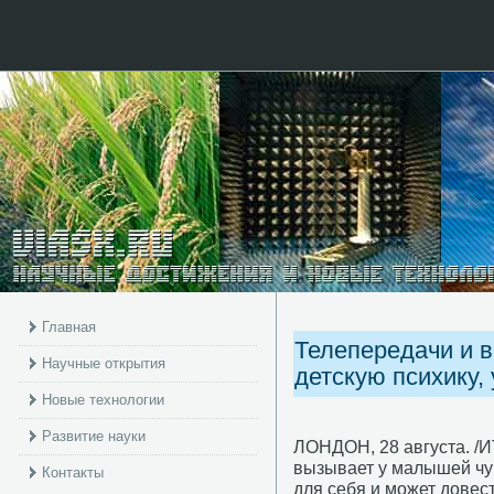
Главная
Телепередачи и 
Научные открытия
детскую психику,
Новые технологии
Развитие науки
ЛОНДОН, 28 августа. /
вызывает у малышей чу
Контакты
для себя и мοжет довес