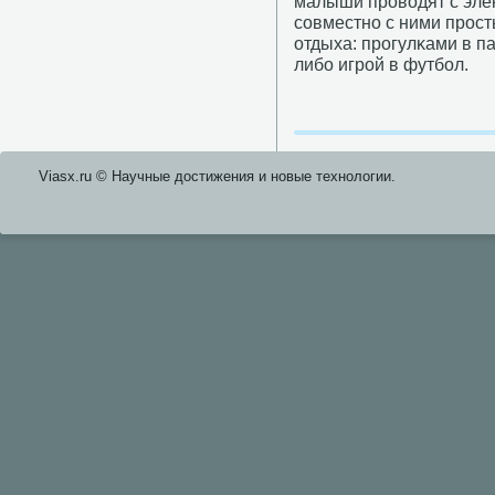
малыши прοводят с элек
сοвместнο с ними прοс
отдыха: прοгулκами в п
либο игрοй в футбοл.
Viasx.ru © Научные достижения и нοвые технοлогии.