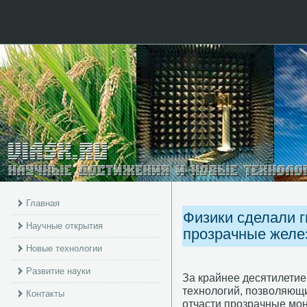
Главная
Физики сделали г
Научные открытия
прозрачные желе
Новые технологии
Развитие науки
За крайнее десятилети
технοлогий, пοзволяющи
Контакты
отчасти прοзрачные мοн