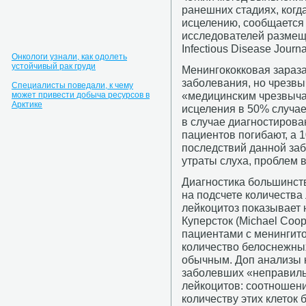
ранешних стадиях, когд
исцелению, сообщается 
исследователей размеще
Infectious Disease Journa
Онкологи узнали, как одолеть
устойчивый рак груди
Менингококковая зараза
заболевания, но чрезвы
Специалисты поведали, к чему
«медицинским чрезвыча
может привести добыча ресурсов в
Арктике
исцеления в 50% случае
в случае диагностирова
пациентов погибают, а
последствий данной заб
утраты слуха, проблем в
Диагностика большинст
на подсчете количества
лейкоцитоз показывает 
Куперсток (Michael Coope
пациентами с менингито
количество белоснежных
обычным. Доп анализы к
заболевших «неправиль
лейкоцитов: соотношен
количеству этих клеток