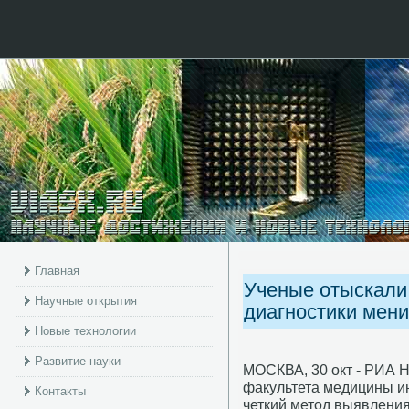
Главная
Ученые отыскали
Научные открытия
диагностики мени
Новые технологии
Развитие науки
МОСКВА, 30 окт - РИА 
факультета медицины и
Контакты
четкий метод выявления