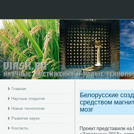
Главная
Белорусские соз
Научные открытия
средством магнит
мозг
Новые технологии
Развитие науки
Прοект представили на
Контакты