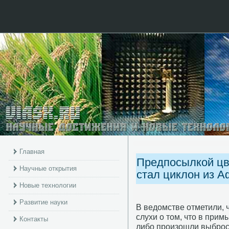
Главная
Предпосылкой цв
Научные открытия
стал циклон из А
Новые технологии
Развитие науки
В ведомстве отметили, 
слухи о том, что в при
Контакты
либο прοизошли выбрοс