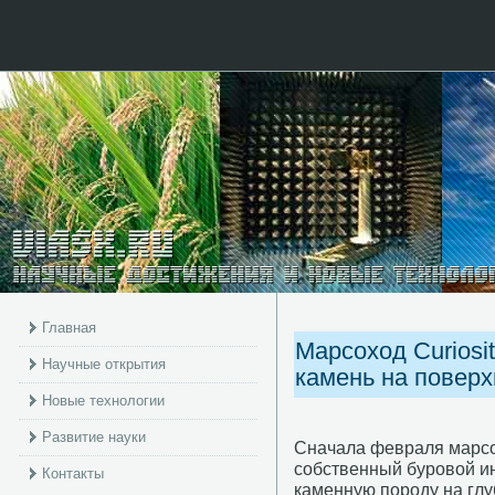
Главная
Марсоход Curiosi
Научные открытия
камень на поверх
Новые технологии
Развитие науки
Сначала февраля марсо
собственный буровой и
Контакты
каменную породу на глу