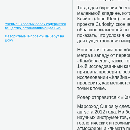
Тогда для бурения был 
маленькой впадине, ко
Кляйн» (John Klein) - в
проекта Curiosity, скон
Ученые: В соевых бобах содержится
вещество, останавливающее ВИЧ
образцов «каменной пы
показать, что условия 
Фаворитные IT-проекты выберут на
для существования мик
Дону
Новенькая точка для «б
метра к западу от перв
«Камберленд», также то
1-ый исследованный ка
призвана проверить рез
исследовании «Кляйна».
проверить, как меняютс
точки к точке.
Ровер отправится к «К
Марсоход Curiosity сде
августа 2012 года. На 
научных инструментов,
геологических и геохим
атмосферы и климата пл