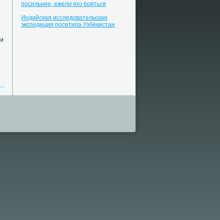
посильнее, ежели его бояться
Индийская исследовательская
экспедиция посетила Узбекистан
ом