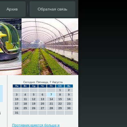
Архив
Обратная связь
Сегодня: Пятница, 7 Августа
Пн
Вт
Ср
Чт
Пт
Сб
Вс
1
2
3
4
5
6
7
8
9
10
11
12
13
14
15
16
17
18
19
20
21
22
23
24
25
26
27
28
29
30
й
31
Противник кажется больше и