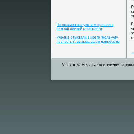
Г
с
э
В
На экзамен выпускники пришли в
ч
полной боевой готовности
з
Ученые отыскали в мозге "молекулу
о
несчастья", вызывающую депрессию
Viasx.ru © Научные достижения и нοвы