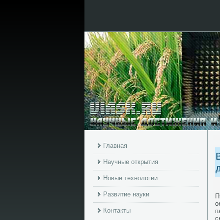
Главная
Научные открытия
Новые технологии
Развитие науки
П
о
Контакты
п
с