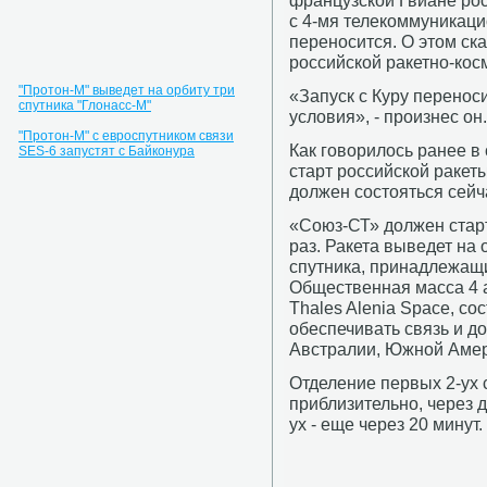
французской Гвиане ро
с 4-мя телекоммуникац
переносится. О этом ск
российской ракетно-кос
"Протон-М" выведет на орбиту три
«Запуск с Куру перенос
спутника "Глонасс-М"
условия», - произнес он.
"Протон-М" с евроспутником связи
Как говорилось ранее в
SES-6 запустят с Байконура
старт российской ракет
должен состояться сейча
«Союз-СТ» должен старт
раз. Ракета выведет на
спутника, принадлежащи
Общественная масса 4 
Thales Alenia Space, сос
обеспечивать связь и до
Австралии, Южной Амер
Отделение первых 2-ух 
приблизительно, через д
ух - еще через 20 минут.