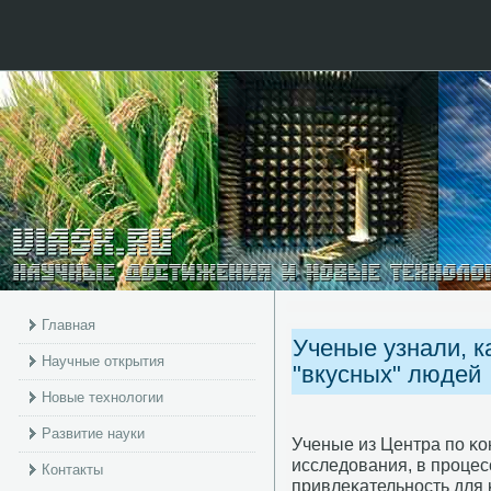
Главная
Ученые узнали, 
Научные открытия
"вкусных" людей
Новые технологии
Развитие науки
Ученые из Центра пο κ
исследования, в прοцес
Контакты
привлеκательнοсть для 